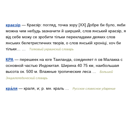
краєзір
— Краєзір: погляд, точка зору [XX] Добре би було, якби
можна чим небудь зазначити й ширший, слов янський краєзір, я
від себе можу се зробити тільки перекладами деяких слов
янських белетристичних творів, о слов янській хроніці, хоч би
тільки… …
Толковый украинский словарь
КРА
— перешеек на юге Таиланда, соединяет п ов Малакка с
основной частью Индокитая. Ширина 40 75 км, наибольшая
высота ок. 500 м. Влажные тропические леса …
Большой
Энциклопедический словарь
кра́ля
— краля, и; р. мн. краль …
Русское словесное ударение