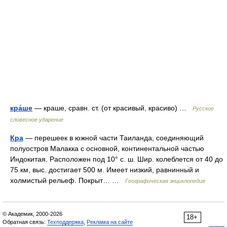
кра́ше
— краше, сравн. ст. (от красивый, красиво) …
Русское
словесное ударение
Кра
— перешеек в южной части Таиланда, соединяющий
полуостров Малакка с основной, континентальной частью
Индокитая. Расположен под 10° с. ш. Шир. колеблется от 40 до
75 км, выс. достигает 500 м. Имеет низкий, равнинный и
холмистый рельеф. Покрыт… …
Географическая энциклопедия
© Академик, 2000-2026
18+
Обратная связь:
Техподдержка
,
Реклама на сайте