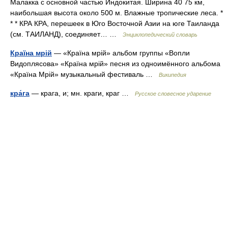
Малакка с основной частью Индокитая. Ширина 40 75 км,
наибольшая высота около 500 м. Влажные тропические леса. *
* * КРА КРА, перешеек в Юго Восточной Азии на юге Таиланда
(см. ТАИЛАНД), соединяет… …
Энциклопедический словарь
Країна мрій
— «Країна мрій» альбом группы «Вопли
Видоплясова» «Країна мрій» песня из одноимённого альбома
«Країна Мрій» музыкальный фестиваль …
Википедия
кра́га
— крага, и; мн. краги, краг …
Русское словесное ударение