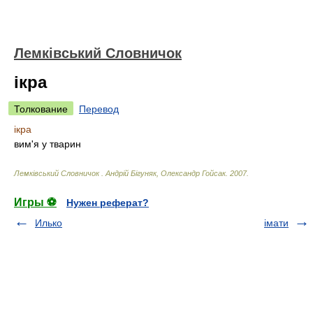
Лемківський Словничок
ікра
Толкование
Перевод
ікра
вим'я у тварин
Лемківський Словничок
.
Андрій Бігуняк, Олександр Гойсак
.
2007
.
Игры ⚽
Нужен реферат?
Илько
імати