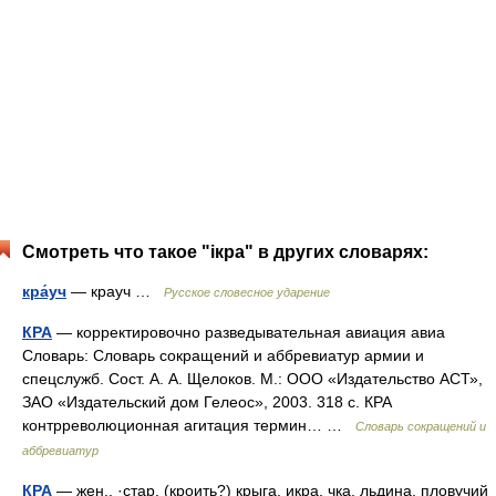
Смотреть что такое "ікра" в других словарях:
кра́уч
— крауч …
Русское словесное ударение
КРА
— корректировочно разведывательная авиация авиа
Словарь: Словарь сокращений и аббревиатур армии и
спецслужб. Сост. А. А. Щелоков. М.: ООО «Издательство АСТ»,
ЗАО «Издательский дом Гелеос», 2003. 318 с. КРА
контрреволюционная агитация термин… …
Словарь сокращений и
аббревиатур
КРА
— жен., ·стар. (кроить?) крыга, икра, чка, льдина, пловучий